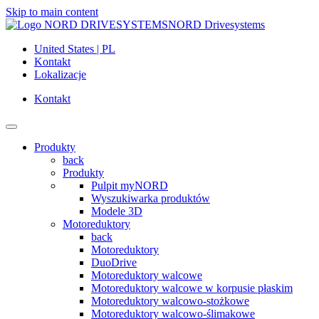
Skip to main content
NORD Drivesystems
United States | PL
Kontakt
Lokalizacje
Kontakt
Produkty
back
Produkty
Pulpit myNORD
Wyszukiwarka produktów
Modele 3D
Motoreduktory
back
Motoreduktory
DuoDrive
Motoreduktory walcowe
Motoreduktory walcowe w korpusie płaskim
Motoreduktory walcowo-stożkowe
Motoreduktory walcowo-ślimakowe