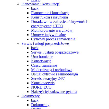
Planowanie i konsultacje
back
Planowanie i konsultacje
Konstrukcja i inżynieria
Doradztwo w zakresie efektywności
energetycznej i TCO
Monitorowanie warunków
Umowy indywidualne
Cyfrowy proces zamawiania
Serwis i usługi posprzedażowe
back
Serwis i usługi posprzedażowe
Uruchomienie
Konserwacja
Części zamienne
Modernizacja i rozbudowa
Usługi cyfrowe i samoobsługa
Serwis awaryjny 24/7
Kontakt-serwis
NORD ECO
Najczęściej zadawane pytania
Dokumenty
back
Dokumenty