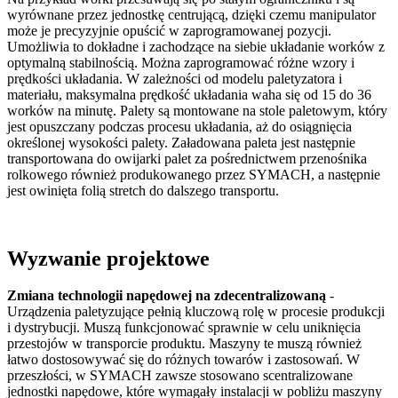
wyrównane przez jednostkę centrującą, dzięki czemu manipulator
może je precyzyjnie opuścić w zaprogramowanej pozycji.
Umożliwia to dokładne i zachodzące na siebie układanie worków z
optymalną stabilnością. Można zaprogramować różne wzory i
prędkości układania. W zależności od modelu paletyzatora i
materiału, maksymalna prędkość układania waha się od 15 do 36
worków na minutę. Palety są montowane na stole paletowym, który
jest opuszczany podczas procesu układania, aż do osiągnięcia
określonej wysokości palety. Załadowana paleta jest następnie
transportowana do owijarki palet za pośrednictwem przenośnika
rolkowego również produkowanego przez SYMACH, a następnie
jest owinięta folią stretch do dalszego transportu.
Wyzwanie projektowe
Zmiana technologii napędowej na zdecentralizowaną
-
Urządzenia paletyzujące pełnią kluczową rolę w procesie produkcji
i dystrybucji. Muszą funkcjonować sprawnie w celu uniknięcia
przestojów w transporcie produktu. Maszyny te muszą również
łatwo dostosowywać się do różnych towarów i zastosowań. W
przeszłości, w SYMACH zawsze stosowano scentralizowane
jednostki napędowe, które wymagały instalacji w pobliżu maszyny