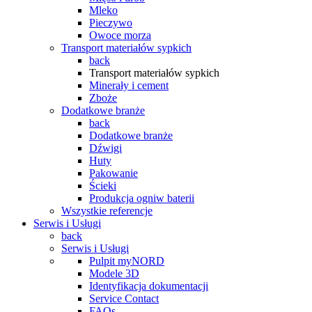
Mleko
Pieczywo
Owoce morza
Transport materiałów sypkich
back
Transport materiałów sypkich
Minerały i cement
Zboże
Dodatkowe branże
back
Dodatkowe branże
Dźwigi
Huty
Pakowanie
Ścieki
Produkcja ogniw baterii
Wszystkie referencje
Serwis i Usługi
back
Serwis i Usługi
Pulpit myNORD
Modele 3D
Identyfikacja dokumentacji
Service Contact
FAQs