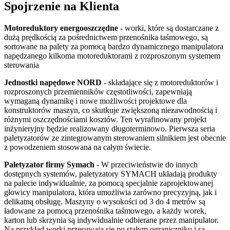
Spojrzenie na Klienta
Motoreduktory energooszczędne
- worki, które są dostarczane z
dużą prędkością za pośrednictwem przenośnika taśmowego, są
sortowane na palety za pomocą bardzo dynamicznego manipulatora
napędzanego kilkoma motoreduktorami z rozproszonym systemem
sterowania
Jednostki napędowe NORD
- składające się z motoreduktorów i
rozproszonych przemienników częstotliwości, zapewniają
wymaganą dynamikę i nowe możliwości projektowe dla
konstruktorów maszyn, co skutkuje zwiększoną niezawodnością i
różnymi oszczędnościami kosztów. Ten wyrafinowany projekt
inżynieryjny będzie realizowany długoterminowo. Pierwsza seria
paletyzatorów ze zintegrowanym sterowaniem silnikiem jest obecnie
z powodzeniem stosowana na całym świecie.
Paletyzator firmy Symach
- W przeciwieństwie do innych
dostępnych systemów, paletyzatory SYMACH układają produkty
na palecie indywidualnie, za pomocą specjalnie zaprojektowanej
głowicy manipulatora, która umożliwia zarówno precyzyjną, jak i
delikatną obsługę. Maszyny o wysokości od 3 do 4 metrów są
ładowane za pomocą przenośnika taśmowego, a każdy worek,
karton lub skrzynia są indywidualnie odbierane przez manipulator.
Na przykład worki przesuwają się po stałym ograniczniku i są