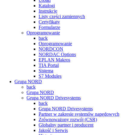
Ulotki
Katalogi
Instrukcje
Listy części zamiennych
Certyfikaty
Formularze
Oprogramowanie
back
Oprogramowanie
NORDCON
NORDAC Options
EPLAN Makros
TIA Portal
Sistema
S7 Modules
Grupa NORD
back
Grupa NORD
Grupa NORD Drivesystems
back
Grupa NORD Drivesystems
Partner w zakresie systemów napędowych
Zrównoważony rozwój (CSR)
Globalny partner i producent
Jakość i Serwis