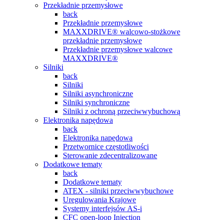
Przekładnie przemysłowe
back
Przekładnie przemysłowe
MAXXDRIVE® walcowo-stożkowe
przekładnie przemysłowe
Przekładnie przemysłowe walcowe
MAXXDRIVE®
Silniki
back
Silniki
Silniki asynchroniczne
Silniki synchroniczne
Silniki z ochroną przeciwwybuchową
Elektronika napędowa
back
Elektronika napędowa
Przetwornice częstotliwości
Sterowanie zdecentralizowane
Dodatkowe tematy
back
Dodatkowe tematy
ATEX - silniki przeciwwybuchowe
Uregulowania Krajowe
Systemy interfejsów AS-i
CFC open-loop Injection