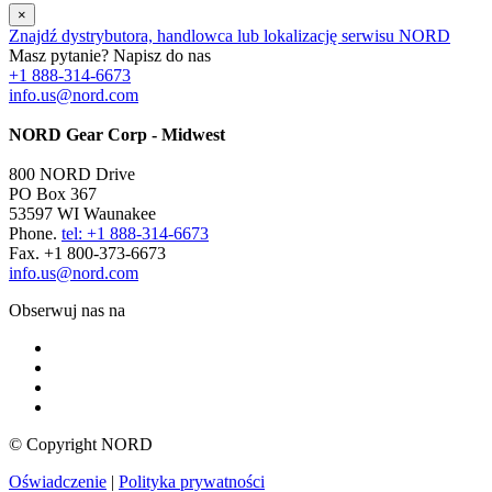
×
Znajdź dystrybutora, handlowca lub lokalizację serwisu NORD
Masz pytanie? Napisz do nas
+1 888-314-6673
info.us@nord.com
NORD Gear Corp - Midwest
800 NORD Drive
PO Box 367
53597 WI Waunakee
Phone.
tel: +1 888-314-6673
Fax. +1 800-373-6673
info.us@nord.com
Obserwuj nas na
© Copyright NORD
Oświadczenie
|
Polityka prywatności