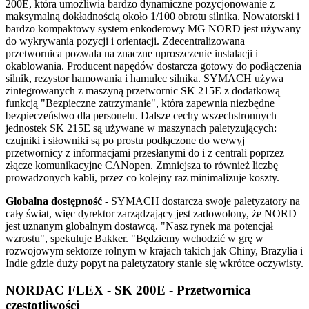
200E, która umożliwia bardzo dynamiczne pozycjonowanie z
maksymalną dokładnością około 1/100 obrotu silnika. Nowatorski i
bardzo kompaktowy system enkoderowy MG NORD jest używany
do wykrywania pozycji i orientacji. Zdecentralizowana
przetwornica pozwala na znaczne uproszczenie instalacji i
okablowania. Producent napędów dostarcza gotowy do podłączenia
silnik, rezystor hamowania i hamulec silnika. SYMACH używa
zintegrowanych z maszyną przetwornic SK 215E z dodatkową
funkcją "Bezpieczne zatrzymanie", która zapewnia niezbędne
bezpieczeństwo dla personelu. Dalsze cechy wszechstronnych
jednostek SK 215E są używane w maszynach paletyzujących:
czujniki i siłowniki są po prostu podłączone do we/wyj
przetwornicy z informacjami przesłanymi do i z centrali poprzez
złącze komunikacyjne CANopen. Zmniejsza to również liczbę
prowadzonych kabli, przez co kolejny raz minimalizuje koszty.
Globalna dostępność
- SYMACH dostarcza swoje paletyzatory na
cały świat, więc dyrektor zarządzający jest zadowolony, że NORD
jest uznanym globalnym dostawcą. "Nasz rynek ma potencjał
wzrostu", spekuluje Bakker. "Będziemy wchodzić w grę w
rozwojowym sektorze rolnym w krajach takich jak Chiny, Brazylia i
Indie gdzie duży popyt na paletyzatory stanie się wkrótce oczywisty.
NORDAC FLEX - SK 200E - Przetwornica
częstotliwości