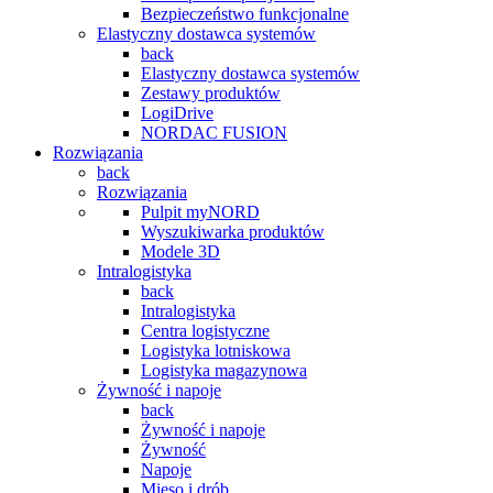
Bezpieczeństwo funkcjonalne
Elastyczny dostawca systemów
back
Elastyczny dostawca systemów
Zestawy produktów
LogiDrive
NORDAC FUSION
Rozwiązania
back
Rozwiązania
Pulpit myNORD
Wyszukiwarka produktów
Modele 3D
Intralogistyka
back
Intralogistyka
Centra logistyczne
Logistyka lotniskowa
Logistyka magazynowa
Żywność i napoje
back
Żywność i napoje
Żywność
Napoje
Mięso i drób