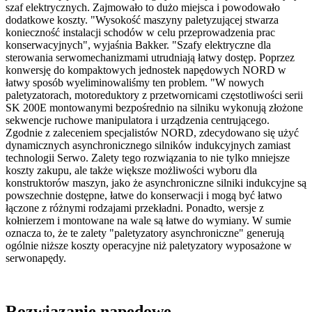
szaf elektrycznych. Zajmowało to dużo miejsca i powodowało
dodatkowe koszty. "Wysokość maszyny paletyzującej stwarza
konieczność instalacji schodów w celu przeprowadzenia prac
konserwacyjnych", wyjaśnia Bakker. "Szafy elektryczne dla
sterowania serwomechanizmami utrudniają łatwy dostęp. Poprzez
konwersję do kompaktowych jednostek napędowych NORD w
łatwy sposób wyeliminowaliśmy ten problem. "W nowych
paletyzatorach, motoreduktory z przetwornicami częstotliwości serii
SK 200E montowanymi bezpośrednio na silniku wykonują złożone
sekwencje ruchowe manipulatora i urządzenia centrującego.
Zgodnie z zaleceniem specjalistów NORD, zdecydowano się użyć
dynamicznych asynchronicznego silników indukcyjnych zamiast
technologii Serwo. Zalety tego rozwiązania to nie tylko mniejsze
koszty zakupu, ale także większe możliwości wyboru dla
konstruktorów maszyn, jako że asynchroniczne silniki indukcyjne są
powszechnie dostępne, łatwe do konserwacji i mogą być łatwo
łączone z różnymi rodzajami przekładni. Ponadto, wersje z
kołnierzem i montowane na wale są łatwe do wymiany. W sumie
oznacza to, że te zalety "paletyzatory asynchroniczne" generują
ogólnie niższe koszty operacyjne niż paletyzatory wyposażone w
serwonapędy.
Rozwiązanie napędowe