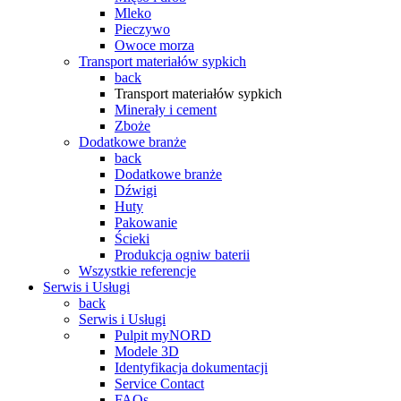
Mleko
Pieczywo
Owoce morza
Transport materiałów sypkich
back
Transport materiałów sypkich
Minerały i cement
Zboże
Dodatkowe branże
back
Dodatkowe branże
Dźwigi
Huty
Pakowanie
Ścieki
Produkcja ogniw baterii
Wszystkie referencje
Serwis i Usługi
back
Serwis i Usługi
Pulpit myNORD
Modele 3D
Identyfikacja dokumentacji
Service Contact
FAQs