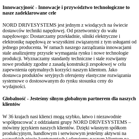
Innowacyjność - Innowacje i przywództwo technologiczne to
nasze zadeklarowane cele
NORD DRIVESYSTEMS jest jednym z wiodących na świecie
dostawców techniki napędowej. Od przetwornicy do wału
napędowego: Dostarczamy przekładnie, silniki elektryczne i
elektronikę napędową ze wszystkimi związanymi z tym usługami od
jednego producenta. W ramach naszego zarządzania innowacjami
stale analizujemy przyszłe wymagania rynku i nowe technologie
produkcji. Wyznaczamy standardy techniczne i stale rozwijamy
nowe produkty zgodne z zasadą konstrukcji zespołowej w celu
zapewnienia optymalnych korzyści naszym klientom. Jako
dostawca produktów seryjnych oferujemy elastyczne rozwiązania
systemowe o dostosowanym do rynku stosunku ceny do
wydajności.
Globalność - Jesteśmy silnym globalnym partnerem dla naszych
klientów
W 36 krajach nasi klienci mogą szybko, łatwo i niezawodnie
współpracować z oddziałami grupy NORD DRIVESYSTEMS –
mówimy językiem naszych klientów. Dzięki własnym spółkom
produkcyjnym, handlowym i serwisowym jesteśmy aktywni na
wszystkich pięciu kontynentach i oferujemy naszym klientom na