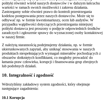
polityki również wśród naszych dostawców i w dalszym łańcuchu
wartości w ramach swoich możliwości i zakresu działania.
Zastrzegamy sobie również prawo do kontroli przestrzegania
kodeksu postępowania przez naszych dostawców. Może się to
odbywać np. w formie kwestionariuszy, ocen lub audytów. W
przypadku wątpliwości dotyczących przestrzegania niniejszej
polityki dostawca jest proszony o podjęcie odpowiednich środków
zaradczych i zgłoszenie sprawy do wyznaczonej osoby kontaktowej
w naszej firmie.
Z należytą starannością podejmujemy działania, np. w formie
ukierunkowanych zapytań, aby uniknąć stosowania w naszych
produktach niespełniających wymagań minerałów pochodzących z
obszarów dotkniętych konfliktami, co mogłoby prowadzić do
łamania praw człowieka, korupcji i finansowania grup zbrojnych
lub podobnych działań.
10. Integralność i zgodność
Wdrożyliśmy zakładowy system zgodności, który obejmuje
następujące zagadnienia:
10.1 Korupcja