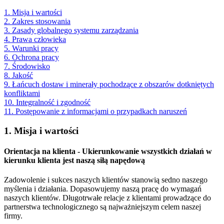
1. Misja i wartości
2. Zakres stosowania
3. Zasady globalnego systemu zarządzania
4. Prawa człowieka
5. Warunki pracy
6. Ochrona pracy
7. Środowisko
8. Jakość
9. Łańcuch dostaw i minerały pochodzące z obszarów dotkniętych
konfliktami
10. Integralność i zgodność
11. Postępowanie z informacjami o przypadkach naruszeń
1. Misja i wartości
Orientacja na klienta - Ukierunkowanie wszystkich działań w
kierunku klienta jest naszą siłą napędową
Zadowolenie i sukces naszych klientów stanowią sedno naszego
myślenia i działania. Dopasowujemy naszą pracę do wymagań
naszych klientów. Długotrwałe relacje z klientami prowadzące do
partnerstwa technologicznego są najważniejszym celem naszej
firmy.