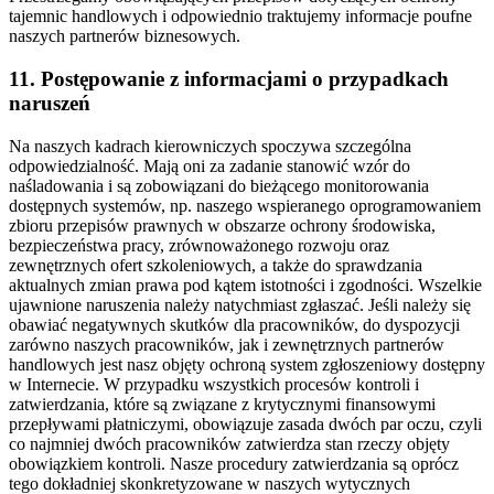
tajemnic handlowych i odpowiednio traktujemy informacje poufne
naszych partnerów biznesowych.
11. Postępowanie z informacjami o przypadkach
naruszeń
Na naszych kadrach kierowniczych spoczywa szczególna
odpowiedzialność. Mają oni za zadanie stanowić wzór do
naśladowania i są zobowiązani do bieżącego monitorowania
dostępnych systemów, np. naszego wspieranego oprogramowaniem
zbioru przepisów prawnych w obszarze ochrony środowiska,
bezpieczeństwa pracy, zrównoważonego rozwoju oraz
zewnętrznych ofert szkoleniowych, a także do sprawdzania
aktualnych zmian prawa pod kątem istotności i zgodności. Wszelkie
ujawnione naruszenia należy natychmiast zgłaszać. Jeśli należy się
obawiać negatywnych skutków dla pracowników, do dyspozycji
zarówno naszych pracowników, jak i zewnętrznych partnerów
handlowych jest nasz objęty ochroną system zgłoszeniowy dostępny
w Internecie. W przypadku wszystkich procesów kontroli i
zatwierdzania, które są związane z krytycznymi finansowymi
przepływami płatniczymi, obowiązuje zasada dwóch par oczu, czyli
co najmniej dwóch pracowników zatwierdza stan rzeczy objęty
obowiązkiem kontroli. Nasze procedury zatwierdzania są oprócz
tego dokładniej skonkretyzowane w naszych wytycznych