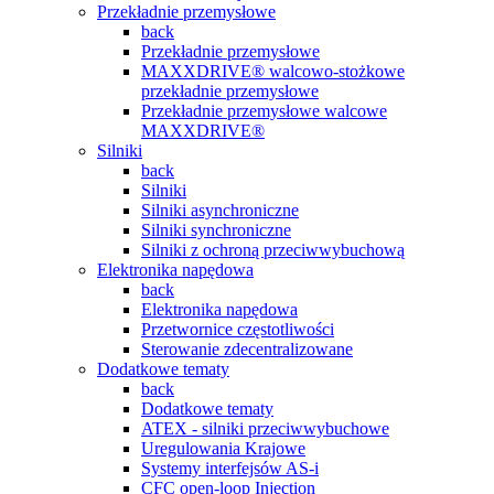
Przekładnie przemysłowe
back
Przekładnie przemysłowe
MAXXDRIVE® walcowo-stożkowe
przekładnie przemysłowe
Przekładnie przemysłowe walcowe
MAXXDRIVE®
Silniki
back
Silniki
Silniki asynchroniczne
Silniki synchroniczne
Silniki z ochroną przeciwwybuchową
Elektronika napędowa
back
Elektronika napędowa
Przetwornice częstotliwości
Sterowanie zdecentralizowane
Dodatkowe tematy
back
Dodatkowe tematy
ATEX - silniki przeciwwybuchowe
Uregulowania Krajowe
Systemy interfejsów AS-i
CFC open-loop Injection