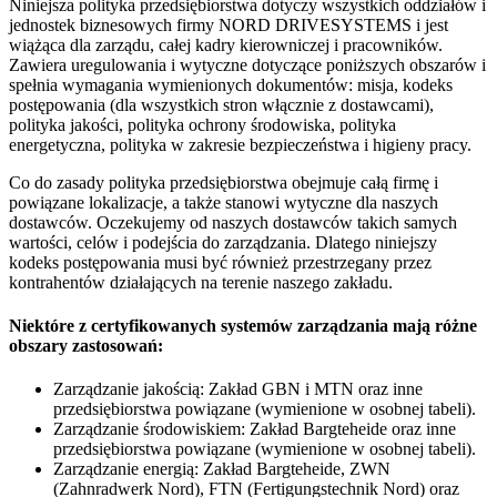
Niniejsza polityka przedsiębiorstwa dotyczy wszystkich oddziałów i
jednostek biznesowych firmy NORD DRIVESYSTEMS i jest
wiążąca dla zarządu, całej kadry kierowniczej i pracowników.
Zawiera uregulowania i wytyczne dotyczące poniższych obszarów i
spełnia wymagania wymienionych dokumentów: misja, kodeks
postępowania (dla wszystkich stron włącznie z dostawcami),
polityka jakości, polityka ochrony środowiska, polityka
energetyczna, polityka w zakresie bezpieczeństwa i higieny pracy.
Co do zasady polityka przedsiębiorstwa obejmuje całą firmę i
powiązane lokalizacje, a także stanowi wytyczne dla naszych
dostawców. Oczekujemy od naszych dostawców takich samych
wartości, celów i podejścia do zarządzania. Dlatego niniejszy
kodeks postępowania musi być również przestrzegany przez
kontrahentów działających na terenie naszego zakładu.
Niektóre z certyfikowanych systemów zarządzania mają różne
obszary zastosowań:
Zarządzanie jakością: Zakład GBN i MTN oraz inne
przedsiębiorstwa powiązane (wymienione w osobnej tabeli).
Zarządzanie środowiskiem: Zakład Bargteheide oraz inne
przedsiębiorstwa powiązane (wymienione w osobnej tabeli).
Zarządzanie energią: Zakład Bargteheide, ZWN
(Zahnradwerk Nord), FTN (Fertigungstechnik Nord) oraz