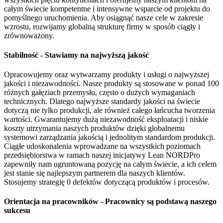
całym świecie kompetentne i intensywne wsparcie od projektu do
pomyślnego uruchomienia. Aby osiągnąć nasze cele w zakresie
wzrostu, rozwijamy globalną strukturę firmy w sposób ciągły i
zrównoważony.
Stabilność - Stawiamy na najwyższą jakość
Opracowujemy oraz wytwarzamy produkty i usługi o najwyższej
jakości i niezawodności. Nasze produkty są stosowane w ponad 100
różnych gałęziach przemysłu, często o dużych wymaganiach
technicznych. Dlatego najwyższe standardy jakości na świecie
dotyczą nie tylko produkcji, ale również całego łańcucha tworzenia
wartości. Gwarantujemy dużą niezawodność eksploatacji i niskie
koszty utrzymania naszych produktów dzięki globalnemu
systemowi zarządzania jakością i jednolitym standardom produkcji.
Ciągłe udoskonalenia wprowadzane na wszystkich poziomach
przedsiębiorstwa w ramach naszej inicjatywy Lean NORDPro
zapewniły nam ugruntowaną pozycję na całym świecie, a ich celem
jest stanie się najlepszym partnerem dla naszych klientów.
Stosujemy strategię 0 defektów dotyczącą produktów i procesów.
Orientacja na pracowników - Pracownicy są podstawą naszego
sukcesu