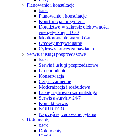
Planowanie i konsultacje
back
Planowanie i konsultacje
Konstrukcja i inżynieria
Doradztwo w zakresie efektywności
energetycznej i TCO
Monitorowanie warunków
Umowy indywidualne
Cyfrowy proces zamawiania
Serwis i usługi posprzedażowe
back
Serwis i usługi posprzedażowe
Uruchomienie
Konserwacja
Części zamienne
Modernizacja i rozbudowa
Usługi cyfrowe i samoobsługa
Serwis awaryjny 24/7
Kontakt-serwis
NORD ECO
Najczęściej zadawane pytania
Dokumenty
back
Dokumenty