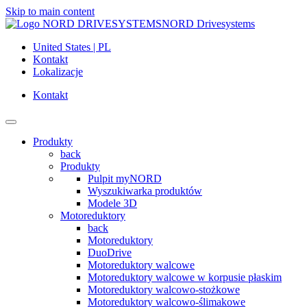
Skip to main content
NORD Drivesystems
United States | PL
Kontakt
Lokalizacje
Kontakt
Produkty
back
Produkty
Pulpit myNORD
Wyszukiwarka produktów
Modele 3D
Motoreduktory
back
Motoreduktory
DuoDrive
Motoreduktory walcowe
Motoreduktory walcowe w korpusie płaskim
Motoreduktory walcowo-stożkowe
Motoreduktory walcowo-ślimakowe