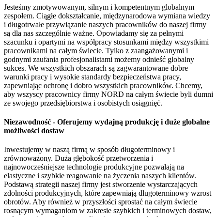
Jesteśmy zmotywowanym, silnym i kompetentnym globalnym
zespołem. Ciągłe dokształcanie, międzynarodowa wymiana wiedzy
i długotrwałe przywiązanie naszych pracowników do naszej firmy
są dla nas szczególnie ważne. Opowiadamy się za pełnymi
szacunku i opartymi na współpracy stosunkami między wszystkimi
pracownikami na całym świecie. Tylko z zaangażowanymi i
godnymi zaufania profesjonalistami możemy odnieść globalny
sukces. We wszystkich obszarach są zagwarantowane dobre
warunki pracy i wysokie standardy bezpieczeństwa pracy,
zapewniając ochronę i dobro wszystkich pracowników. Chcemy,
aby wszyscy pracownicy firmy NORD na całym świecie byli dumni
ze swojego przedsiębiorstwa i osobistych osiągnięć.
Niezawodność - Oferujemy wydajną produkcję i duże globalne
możliwości dostaw
Inwestujemy w naszą firmą w sposób długoterminowy i
zrównoważony. Duża głębokość przetworzenia i
najnowocześniejsze technologie produkcyjne pozwalają na
elastyczne i szybkie reagowanie na życzenia naszych klientów.
Podstawą strategii naszej firmy jest stworzenie wystarczających
zdolności produkcyjnych, które zapewniają długoterminowy wzrost
obrotów. Aby również w przyszłości sprostać na całym świecie
rosnącym wymaganiom w zakresie szybkich i terminowych dostaw,