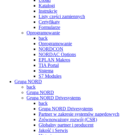
Ulotki
Katalogi
Instrukcje
Listy części zamiennych
Certyfikaty
Formularze
Oprogramowanie
back
Oprogramowanie
NORDCON
NORDAC Options
EPLAN Makros
TIA Portal
Sistema
S7 Modules
Grupa NORD
back
Grupa NORD
Grupa NORD Drivesystems
back
Grupa NORD Drivesystems
Partner w zakresie systemów napędowych
Zrównoważony rozwój (CSR)
Globalny partner i producent
Jakość i Serwis