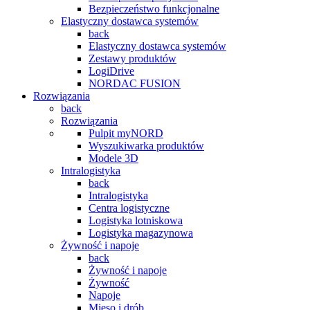
Bezpieczeństwo funkcjonalne
Elastyczny dostawca systemów
back
Elastyczny dostawca systemów
Zestawy produktów
LogiDrive
NORDAC FUSION
Rozwiązania
back
Rozwiązania
Pulpit myNORD
Wyszukiwarka produktów
Modele 3D
Intralogistyka
back
Intralogistyka
Centra logistyczne
Logistyka lotniskowa
Logistyka magazynowa
Żywność i napoje
back
Żywność i napoje
Żywność
Napoje
Mięso i drób