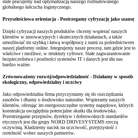
stale pracujemy nad optymalizacją naszego rozbudowanego
globalnego łańcucha logistycznego.
Przyszłościowa orientacja - Postrzegamy cyfryzację jako szansę
Dzięki cyfryzacji naszych produktów chcemy wspierać naszych
klientów w innowacyjnych i skutecznych działaniach, a także
umożliwiać im szybką i łatwą współpracę z nami za pośrednictwem
naszej platformy online. Integrujemy nasze procesy, tam gdzie jest to
właściwe i możliwe, w struktury cyfrowe. Stałe zagwarantowanie
bezpieczeństwa i poufności systemów IT i danych jest dla nas
bardzo ważne.
Zrównoważony rozwój/odpowiedzialność - Działamy w sposób
ekologiczny, odpowiedzialny i uczciwy
Jako odpowiedzialna firma przyczyniamy się do oszczędzania
zasobów i dbamy o środowisko naturalne. Wspieramy naszych
klientów, oferując im energooszczędne systemy napędowe, których
konstrukcja uwzględnia potencjalne skutki dla środowiska.
Przestrzeganie przepisów, dyrektyw i dobrowolnych standardów
etycznych jest dla grupy NORD DRIVESYSTEMS rzeczą
oczywistą. Kładziemy nacisk na uczciwość, przejrzystość i
rzetelność wobec naszych partnerów.