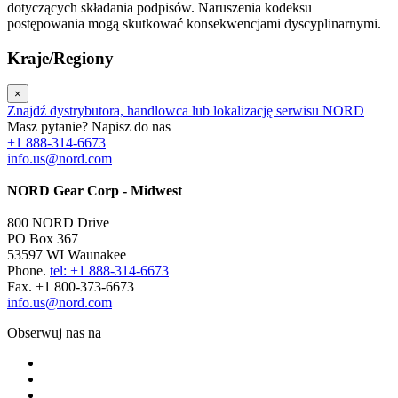
dotyczących składania podpisów. Naruszenia kodeksu
postępowania mogą skutkować konsekwencjami dyscyplinarnymi.
Kraje/Regiony
×
Znajdź dystrybutora, handlowca lub lokalizację serwisu NORD
Masz pytanie? Napisz do nas
+1 888-314-6673
info.us@nord.com
NORD Gear Corp - Midwest
800 NORD Drive
PO Box 367
53597 WI Waunakee
Phone.
tel: +1 888-314-6673
Fax. +1 800-373-6673
info.us@nord.com
Obserwuj nas na