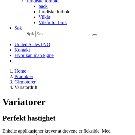
Juridiske forhold
back
Juridiske forhold
Vilkår
Vilkår for bruk
Søk
Søk
United States | NO
Kontakt
Hvor kan man kjøpe
Home
Produkter
Girmotorer
Variatordrift
Variatorer
Perfekt hastighet
Enkelte applikasjoner krever at drevene er fleksible. Med