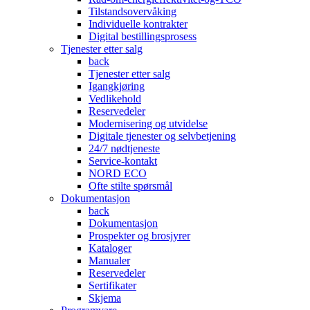
Tilstandsovervåking
Individuelle kontrakter
Digital bestillingsprosess
Tjenester etter salg
back
Tjenester etter salg
Igangkjøring
Vedlikehold
Reservedeler
Modernisering og utvidelse
Digitale tjenester og selvbetjening
24/7 nødtjeneste
Service-kontakt
NORD ECO
Ofte stilte spørsmål
Dokumentasjon
back
Dokumentasjon
Prospekter og brosjyrer
Kataloger
Manualer
Reservedeler
Sertifikater
Skjema