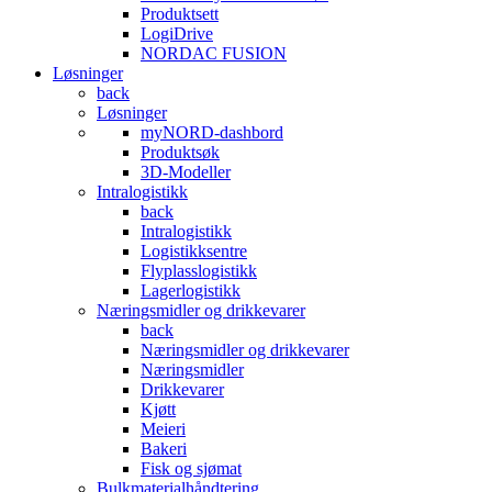
Produktsett
LogiDrive
NORDAC FUSION
Løsninger
back
Løsninger
myNORD-dashbord
Produktsøk
3D-Modeller
Intralogistikk
back
Intralogistikk
Logistikksentre
Flyplasslogistikk
Lagerlogistikk
Næringsmidler og drikkevarer
back
Næringsmidler og drikkevarer
Næringsmidler
Drikkevarer
Kjøtt
Meieri
Bakeri
Fisk og sjømat
Bulkmaterialhåndtering