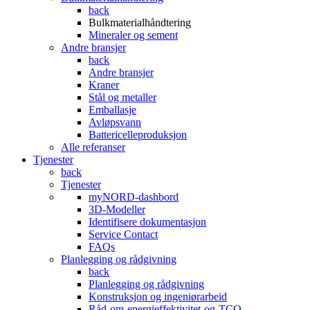
back
Bulkmaterialhåndtering
Mineraler og sement
Andre bransjer
back
Andre bransjer
Kraner
Stål og metaller
Emballasje
Avløpsvann
Battericelleproduksjon
Alle referanser
Tjenester
back
Tjenester
myNORD-dashbord
3D-Modeller
Identifisere dokumentasjon
Service Contact
FAQs
Planlegging og rådgivning
back
Planlegging og rådgivning
Konstruksjon og ingeniørarbeid
Råd-om-energieffektivitet-og-TCO