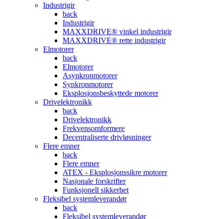
Industrigir
back
Industrigir
MAXXDRIVE® vinkel industrigir
MAXXDRIVE® rette industrigir
Elmotorer
back
Elmotorer
Asynkronmotorer
Synkronmotorer
Eksplosjonsbeskyttede motorer
Drivelektronikk
back
Drivelektronikk
Frekvensomformere
Decentraliserte drivløsninger
Flere emner
back
Flere emner
ATEX - Eksplosjonssikre motorer
Nasjonale forskrifter
Funksjonell sikkerhet
Fleksibel systemleverandør
back
Fleksibel systemleverandør