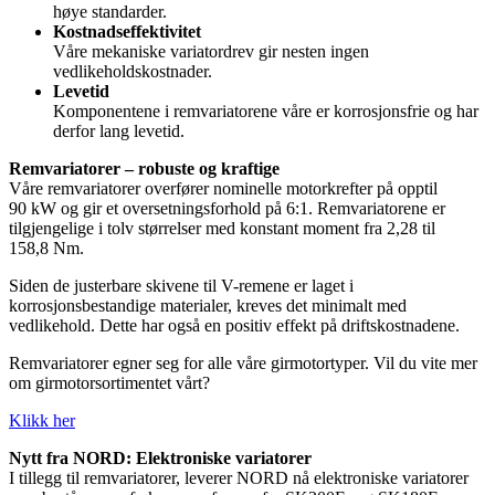
høye standarder.
Kostnadseffektivitet
Våre mekaniske variatordrev gir nesten ingen
vedlikeholdskostnader.
Levetid
Komponentene i remvariatorene våre er korrosjonsfrie og har
derfor lang levetid.
Remvariatorer – robuste og kraftige
Våre remvariatorer overfører nominelle motorkrefter på opptil
90 kW og gir et oversetningsforhold på 6:1. Remvariatorene er
tilgjengelige i tolv størrelser med konstant moment fra 2,28 til
158,8 Nm.
Siden de justerbare skivene til V-remene er laget i
korrosjonsbestandige materialer, kreves det minimalt med
vedlikehold. Dette har også en positiv effekt på driftskostnadene.
Remvariatorer egner seg for alle våre girmotortyper. Vil du vite mer
om girmotorsortimentet vårt?
Klikk her
Nytt fra NORD: Elektroniske variatorer
I tillegg til remvariatorer, leverer NORD nå elektroniske variatorer