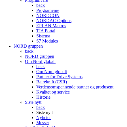
Programvare
back
Programvare
NORDCON
NORDAC Options
EPLAN Makros
TIA Portal
Sistema
S7 Modules
NORD gruppen
back
NORD gruppen
Om Nord globalt
back
Om Nord globalt
Partner for Drive Systems
Bærekraft (CSR)
Verdensomspennende partner og produsent
Kvalitet og service
Historie
Siste nytt
back
Siste nytt
Nyheter
Messer