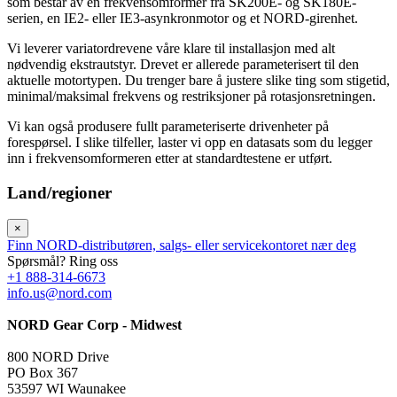
som består av en frekvensomformer fra SK200E- og SK180E-
serien, en IE2- eller IE3-asynkronmotor og et NORD-girenhet.
Vi leverer variatordrevene våre klare til installasjon med alt
nødvendig ekstrautstyr. Drevet er allerede parameterisert til den
aktuelle motortypen. Du trenger bare å justere slike ting som stigetid,
minimal/maksimal frekvens og restriksjoner på rotasjonsretningen.
Vi kan også produsere fullt parameteriserte drivenheter på
forespørsel. I slike tilfeller, laster vi opp en datasats som du legger
inn i frekvensomformeren etter at standardtestene er utført.
Land/regioner
×
Finn NORD-distributøren, salgs- eller servicekontoret nær deg
Spørsmål? Ring oss
+1 888-314-6673
info.us@nord.com
NORD Gear Corp - Midwest
800 NORD Drive
PO Box 367
53597 WI Waunakee